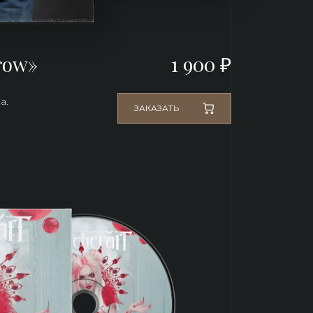
row»
1 900 ₽
а. 
ЗАКАЗАТЬ
.